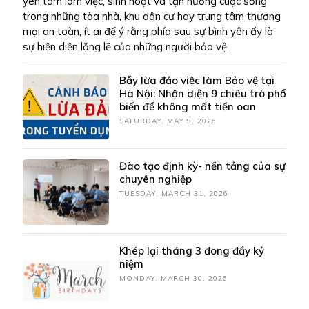
yên tâm làm việc, sinh hoạt và tận hưởng cuộc sống
trong những tòa nhà, khu dân cư hay trung tâm thương
mại an toàn, ít ai để ý rằng phía sau sự bình yên ấy là
sự hiện diện lặng lẽ của những người bảo vệ.
Bẫy lừa đảo việc làm Bảo vệ tại
Hà Nội: Nhận diện 9 chiêu trò phổ
biến để không mất tiền oan
SATURDAY, MAY 9, 2026
Đào tạo định kỳ- nền tảng của sự
chuyên nghiệp
TUESDAY, MARCH 31, 2026
Khép lại tháng 3 đong đầy kỷ
niệm
MONDAY, MARCH 30, 2026