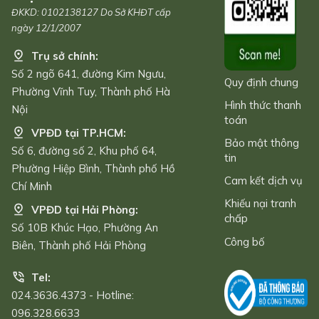
ĐKKD: 0102138127 Do Sở KHĐT cấp
ngày 12/1/2007
Trụ sở chính:
Số 2 ngõ 641, đường Kim Ngưu,
Quy định chung
Phường Vĩnh Tuy, Thành phố Hà
Hình thức thanh
Nội
toán
VPĐD tại TP.HCM:
Bảo mật thông
Số 6, đường số 2, Khu phố 64,
tin
Phường Hiệp Bình, Thành phố Hồ
Cam kết dịch vụ
Chí Minh
Khiếu nại tranh
VPĐD tại Hải Phòng:
chấp
Số 10B Khúc Hạo, Phường An
Công bố
Biên, Thành phố Hải Phòng
Tel:
024.3636.4373 - Hotline:
096.328.6633