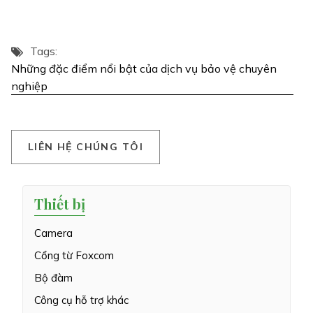
Tags:
Những đặc điểm nổi bật của dịch vụ bảo vệ chuyên
nghiệp
L
I
Ê
N
H
Ệ
C
H
Ú
N
G
T
Ô
I
Thiết bị
Camera
Cổng từ Foxcom
Bộ đàm
Công cụ hỗ trợ khác