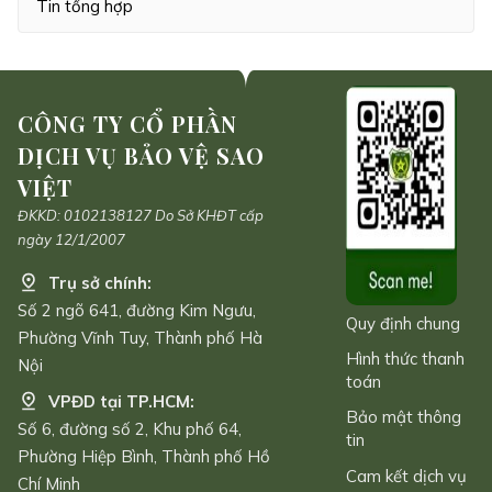
Tin tổng hợp
CÔNG TY CỔ PHẦN
DỊCH VỤ BẢO VỆ SAO
VIỆT
ĐKKD: 0102138127 Do Sở KHĐT cấp
ngày 12/1/2007
Trụ sở chính:
Số 2 ngõ 641, đường Kim Ngưu,
Quy định chung
Phường Vĩnh Tuy, Thành phố Hà
Hình thức thanh
Nội
toán
VPĐD tại TP.HCM:
Bảo mật thông
Số 6, đường số 2, Khu phố 64,
tin
Phường Hiệp Bình, Thành phố Hồ
Cam kết dịch vụ
Chí Minh