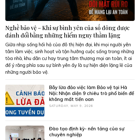
Nghề bảo vệ – Khi sự bình yên của số đông được
đánh đổi bằng những hiểm nguy thầm lặng
Giữa nhịp sống hối hả của đô thị hiện đại, khi mọi người yên
tâm làm việc, sinh hoạt và tận hưởng cuộc sống trong những
tòa nhà, khu dân cư hay trung tâm thương mại an toàn, ít ai
để ý rằng phía sau sự bình yên ấy là sự hiện diện lặng lẽ của
những người bảo vệ.
Bẫy lừa đảo việc làm Bảo vệ tại Hà
Nội: Nhận diện 9 chiêu trò phổ biến để
không mất tiền oan
SATURDAY, MAY 9, 2026
Đào tạo định kỳ- nền tảng của sự
chuyên nghiệp