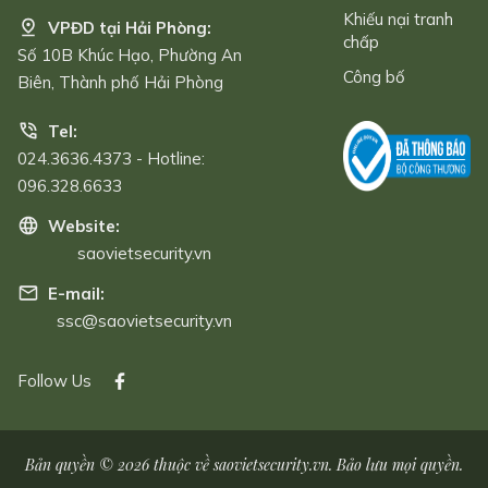
Khiếu nại tranh
VPĐD tại Hải Phòng:
chấp
Số 10B Khúc Hạo, Phường An
Công bố
Biên, Thành phố Hải Phòng
Tel:
024.3636.4373 - Hotline:
096.328.6633
Website:
saovietsecurity.vn
E-mail:
ssc@saovietsecurity.vn
Follow Us
Bản quyền © 2026 thuộc về
saovietsecurity.vn
. Bảo lưu mọi quyền.