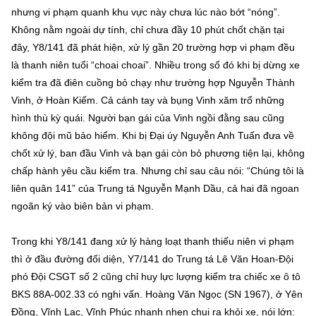
nhưng vi phạm quanh khu vực này chưa lúc nào bớt “nóng”.
Không nằm ngoài dự tính, chỉ chưa đầy 10 phút chốt chặn tại
đây, Y8/141 đã phát hiện, xử lý gần 20 trường hợp vi phạm đều
là thanh niên tuổi “choai choai”. Nhiều trong số đó khi bị dừng xe
kiểm tra đã điên cuồng bỏ chạy như trường hợp Nguyễn Thành
Vinh, ở Hoàn Kiếm. Cả cánh tay và bụng Vinh xăm trổ những
hình thù kỳ quái. Người bạn gái của Vinh ngồi đằng sau cũng
không đội mũ bảo hiểm. Khi bị Đại úy Nguyễn Anh Tuấn đưa về
chốt xử lý, ban đầu Vinh và bạn gái còn bỏ phương tiện lại, không
chấp hành yêu cầu kiểm tra. Nhưng chỉ sau câu nói: “Chúng tôi là
liên quân 141” của Trung tá Nguyễn Mạnh Dầu, cả hai đã ngoan
ngoãn ký vào biên bản vi phạm.
Trong khi Y8/141 đang xử lý hàng loạt thanh thiếu niên vi phạm
thì ở đầu đường đối diện, Y7/141 do Trung tá Lê Văn Hoan-Đội
phó Đội CSGT số 2 cũng chỉ huy lực lượng kiểm tra chiếc xe ô tô
BKS 88A-002.33 có nghi vấn. Hoàng Văn Ngọc (SN 1967), ở Yên
Đồng, Vĩnh Lạc, Vĩnh Phúc nhanh nhẹn chui ra khỏi xe, nói lớn: