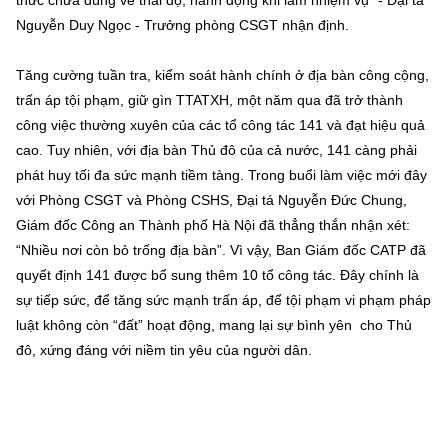
Nguyễn Duy Ngọc - Trưởng phòng CSGT nhận định.
Tăng cường tuần tra, kiểm soát hành chính ở địa bàn công cộng,
trấn áp tội phạm, giữ gìn TTATXH, một năm qua đã trở thành
công việc thường xuyên của các tổ công tác 141 và đạt hiệu quả
cao. Tuy nhiên, với địa bàn Thủ đô của cả nước, 141 càng phải
phát huy tối đa sức mạnh tiềm tàng. Trong buổi làm việc mới đây
với Phòng CSGT và Phòng CSHS, Đại tá Nguyễn Đức Chung,
Giám đốc Công an Thành phố Hà Nội đã thẳng thắn nhận xét:
“Nhiều nơi còn bỏ trống địa bàn”. Vì vậy, Ban Giám đốc CATP đã
quyết định 141 được bổ sung thêm 10 tổ công tác. Đây chính là
sự tiếp sức, để tăng sức mạnh trấn áp, để tội phạm vi phạm pháp
luật không còn “đất” hoạt động, mang lại sự bình yên cho Thủ
đô, xứng đáng với niềm tin yêu của người dân.