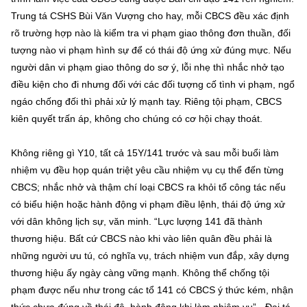
Trung tá CSHS Bùi Văn Vượng cho hay, mỗi CBCS đều xác định
rõ trường hợp nào là kiểm tra vi phạm giao thông đơn thuần, đối
tượng nào vi phạm hình sự để có thái độ ứng xử đúng mực. Nếu
người dân vi phạm giao thông do sơ ý, lỗi nhẹ thì nhắc nhở tạo
điều kiện cho đi nhưng đối với các đối tượng cố tình vi phạm, ngổ
ngáo chống đối thì phải xử lý mạnh tay. Riêng tội phạm, CBCS
kiên quyết trấn áp, không cho chúng có cơ hội chạy thoát.
Không riêng gì Y10, tất cả 15Y/141 trước và sau mỗi buổi làm
nhiệm vụ đều họp quán triệt yêu cầu nhiệm vụ cụ thể đến từng
CBCS; nhắc nhở và thậm chí loại CBCS ra khỏi tổ công tác nếu
có biểu hiện hoặc hành động vi phạm điều lệnh, thái độ ứng xử
với dân không lịch sự, văn minh. “Lực lượng 141 đã thành
thương hiệu. Bất cứ CBCS nào khi vào liên quân đều phải là
những người ưu tú, có nghĩa vụ, trách nhiệm vun đắp, xây dựng
thương hiệu ấy ngày càng vững mạnh. Không thể chống tội
phạm được nếu như trong các tổ 141 có CBCS ý thức kém, nhận
thức chưa đúng về thái độ, hành động khi làm nhiệm vụ” - Đại tá