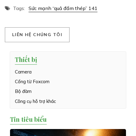
Tags:
Sức mạnh “quả đấm thép” 141
L
I
Ê
N
H
Ệ
C
H
Ú
N
G
T
Ô
I
Thiết bị
Camera
Cổng từ Foxcom
Bộ đàm
Công cụ hỗ trợ khác
Tin tiêu biểu