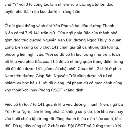
chữ “Y” với 3 tổ công tác làm nhiệm vụ ở các ngã tư lớn dọc
tuyến phố Bà Triệu kéo dài lên Tràng Tiền.
Ở nút giao thông vành đai Yên Phụ và hai đầu đường Thanh
Niên có tới 7 tổ 141 trấn giữ. Cửa ngõ phía Bắc của thành phố
gồm dọc trục đường Nguyễn Văn Cừ, đường Ngọc Thụy, ở quận
Long Biên cũng có 3 chốt 141 chặn giữ tất cả những đối tượng,
phương tiện nghi vấn. “Với sơ đồ bố trí lực lượng như trên, toàn
bộ khu vực phía Bắc của Thủ đô và những quận trọng điểm trong
nội đô đều được 141 giám sát chặt chẽ. Chưa hết, 2 chốt ở phía
Nam trên đường Giáp Bát, Nguyễn Trãi cũng được bố trí có
nhiệm vụ bọc hậu. Lưới đã giăng, tội phạm dù có mọc cánh cũng
khó thoát”-chỉ huy Phòng CSGT khẳng định.
Việc bố trí tới 7 tổ 141 quanh khu vực đường Thanh Niên, ngã ba
Yên Phụ-Nghi Tàm không phải là không có lý do, bởi khu vực này
vào buổi chiều tập trung rất đông thanh thiếu niên “tóc xanh, tóc
đỏ”. Dù tại đây cũng có 2 chốt của Đội CSGT số 2 ứng trực xử lý