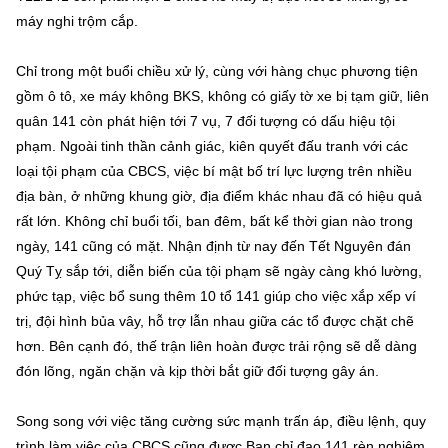
máy nghi trộm cắp.
Chỉ trong một buổi chiều xử lý, cùng với hàng chục phương tiện
gồm ô tô, xe máy không BKS, không có giấy tờ xe bị tạm giữ, liên
quân 141 còn phát hiện tới 7 vụ, 7 đối tượng có dấu hiệu tội
phạm. Ngoài tinh thần cảnh giác, kiên quyết đấu tranh với các
loại tội phạm của CBCS, việc bí mật bố trí lực lượng trên nhiều
địa bàn, ở những khung giờ, địa điểm khác nhau đã có hiệu quả
rất lớn. Không chỉ buổi tối, ban đêm, bất kể thời gian nào trong
ngày, 141 cũng có mặt. Nhận định từ nay đến Tết Nguyên đán
Quý Tỵ sắp tới, diễn biến của tội phạm sẽ ngày càng khó lường,
phức tạp, việc bổ sung thêm 10 tổ 141 giúp cho việc xắp xếp ví
trị, đội hình bủa vây, hỗ trợ lẫn nhau giữa các tổ được chặt chẽ
hơn. Bên cạnh đó, thế trận liên hoàn được trải rộng sẽ dễ dàng
đón lõng, ngăn chặn và kịp thời bắt giữ đối tượng gây án.
Song song với việc tăng cường sức mạnh trấn áp, điều lệnh, quy
trình làm việc của CBCS cũng được Ban chỉ đạo 141 rèn nghiêm.