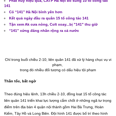
Phát huy hiệu quả, CATP Hà Nội bổ sung 10 tổ công tác
141
Có “141” Hà Nội bình yên hơn
Kết quả ngày đầu ra quân 15 tổ công tác 141
Tận xem Ak cưa nòng, Colt xoay...bị "141" thu giữ
“141” xứng đáng nhân rộng ra cả nước
Chỉ trong buổi chiều 2-10, liên quân 141 đã xử lý hàng chục vụ vi
phạm,
trong đó nhiều đối tượng có dấu hiệu tội phạm
Thần tốc, bất ngờ
Theo đúng hiệu lệnh, 13h chiều 2-10, đồng loạt 15 tổ công tác
liên quân 141 triển khai lực lượng cắm chốt ở những ngã tư trọng
điểm trên địa bàn 4 quận nội thành gồm Hai Bà Trưng, Hoàn
Kiếm, Tây Hồ và Long Biên. Đội hình 141 được bố trí theo hình