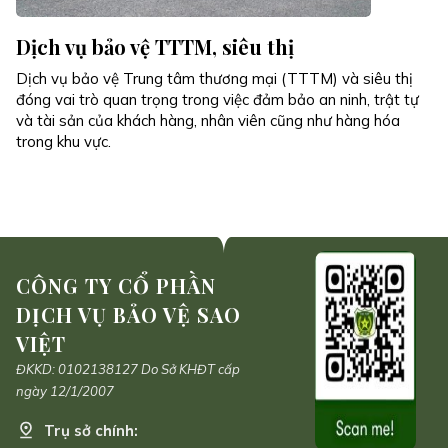
Dịch vụ bảo vệ TTTM, siêu thị
Dịch vụ bảo vệ Trung tâm thương mại (TTTM) và siêu thị
đóng vai trò quan trọng trong việc đảm bảo an ninh, trật tự
và tài sản của khách hàng, nhân viên cũng như hàng hóa
trong khu vực.
CÔNG TY CỔ PHẦN
DỊCH VỤ BẢO VỆ SAO
VIỆT
ĐKKD: 0102138127 Do Sở KHĐT cấp
ngày 12/1/2007
Trụ sở chính: