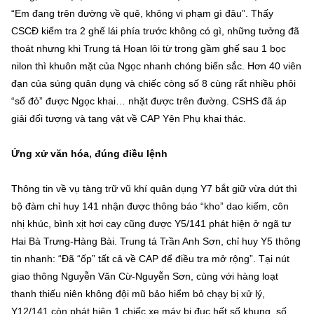
“Em đang trên đường về quê, không vi phạm gì đâu”. Thấy
CSCĐ kiểm tra 2 ghế lái phía trước không có gì, những tưởng đã
thoát nhưng khi Trung tá Hoan lôi từ trong gầm ghế sau 1 bọc
nilon thì khuôn mặt của Ngọc nhanh chóng biến sắc. Hơn 40 viên
đạn của súng quân dụng và chiếc còng số 8 cùng rất nhiều phôi
“sổ đỏ” được Ngọc khai… nhặt được trên đường. CSHS đã áp
giải đối tượng và tang vật về CAP Yên Phụ khai thác.
Ứng xử văn hóa, đúng điều lệnh
Thông tin về vụ tàng trữ vũ khí quân dụng Y7 bắt giữ vừa dứt thì
bộ đàm chỉ huy 141 nhận được thông báo “kho” dao kiếm, côn
nhị khúc, bình xịt hơi cay cũng được Y5/141 phát hiện ở ngã tư
Hai Bà Trưng-Hàng Bài. Trung tá Trần Anh Sơn, chỉ huy Y5 thông
tin nhanh: “Đã “ốp” tất cả về CAP để điều tra mở rộng”. Tại nút
giao thông Nguyễn Văn Cừ-Nguyễn Sơn, cùng với hàng loạt
thanh thiếu niên không đội mũ bảo hiểm bỏ chạy bị xử lý,
Y12/141 còn phát hiện 1 chiếc xe máy bị đục hết số khung, số