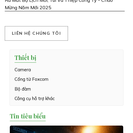
Mừng Năm Mới 2025
L
I
Ê
N
H
Ệ
C
H
Ú
N
G
T
Ô
I
Thiết bị
Camera
Cổng từ Foxcom
Bộ đàm
Công cụ hỗ trợ khác
Tin tiêu biểu