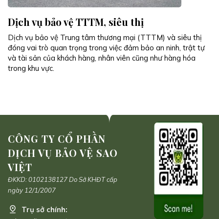
Dịch vụ bảo vệ TTTM, siêu thị
Dịch vụ bảo vệ Trung tâm thương mại (TTTM) và siêu thị
đóng vai trò quan trọng trong việc đảm bảo an ninh, trật tự
và tài sản của khách hàng, nhân viên cũng như hàng hóa
trong khu vực.
CÔNG TY CỔ PHẦN
DỊCH VỤ BẢO VỆ SAO
VIỆT
ĐKKD: 0102138127 Do Sở KHĐT cấp
ngày 12/1/2007
Trụ sở chính: