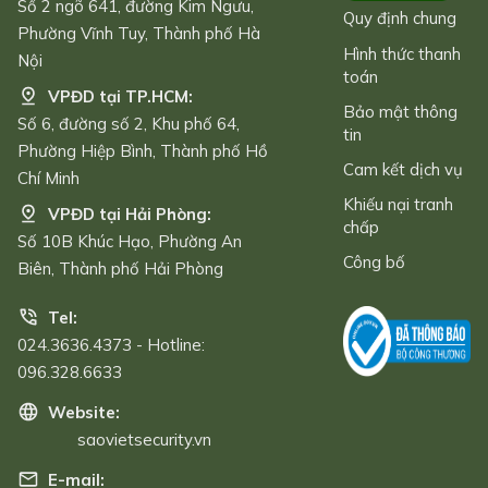
Số 2 ngõ 641, đường Kim Ngưu,
Quy định chung
Phường Vĩnh Tuy, Thành phố Hà
Hình thức thanh
Nội
toán
VPĐD tại TP.HCM:
Bảo mật thông
Số 6, đường số 2, Khu phố 64,
tin
Phường Hiệp Bình, Thành phố Hồ
Cam kết dịch vụ
Chí Minh
Khiếu nại tranh
VPĐD tại Hải Phòng:
chấp
Số 10B Khúc Hạo, Phường An
Công bố
Biên, Thành phố Hải Phòng
Tel:
024.3636.4373 - Hotline:
096.328.6633
Website:
saovietsecurity.vn
E-mail: