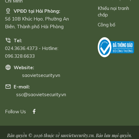
Chí Minh
Khiếu nại tranh
VPĐD tại Hải Phòng:
chấp
Số 10B Khúc Hạo, Phường An
Công bố
Biên, Thành phố Hải Phòng
Tel:
024.3636.4373 - Hotline:
096.328.6633
Website:
saovietsecurity.vn
E-mail:
ssc@saovietsecurity.vn
Follow Us
Bản quyền © 2026 thuộc về
saovietsecurity.vn
. Bảo lưu mọi quyền.