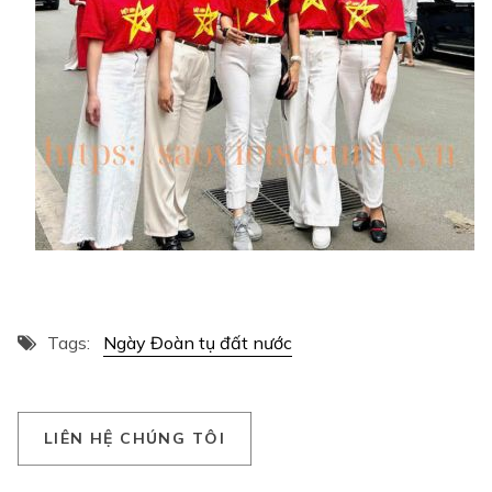
Tags:
Ngày Đoàn tụ đất nước
L
I
Ê
N
H
Ệ
C
H
Ú
N
G
T
Ô
I