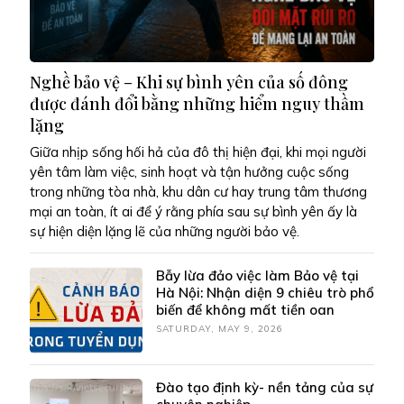
Nghề bảo vệ – Khi sự bình yên của số đông
được đánh đổi bằng những hiểm nguy thầm
lặng
Giữa nhịp sống hối hả của đô thị hiện đại, khi mọi người
yên tâm làm việc, sinh hoạt và tận hưởng cuộc sống
trong những tòa nhà, khu dân cư hay trung tâm thương
mại an toàn, ít ai để ý rằng phía sau sự bình yên ấy là
sự hiện diện lặng lẽ của những người bảo vệ.
Bẫy lừa đảo việc làm Bảo vệ tại
Hà Nội: Nhận diện 9 chiêu trò phổ
biến để không mất tiền oan
SATURDAY, MAY 9, 2026
Đào tạo định kỳ- nền tảng của sự