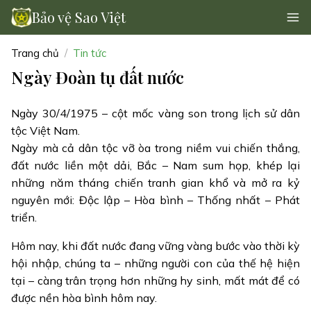
Bảo vệ Sao Việt
Trang chủ
Tin tức
Ngày Đoàn tụ đất nước
Ngày 30/4/1975 – cột mốc vàng son trong lịch sử dân
tộc Việt Nam.
Ngày mà cả dân tộc vỡ òa trong niềm vui chiến thắng,
đất nước liền một dải, Bắc – Nam sum họp, khép lại
những năm tháng chiến tranh gian khổ và mở ra kỷ
nguyên mới: Độc lập – Hòa bình – Thống nhất – Phát
triển.
Hôm nay, khi đất nước đang vững vàng bước vào thời kỳ
hội nhập, chúng ta – những người con của thế hệ hiện
tại – càng trân trọng hơn những hy sinh, mất mát để có
được nền hòa bình hôm nay.