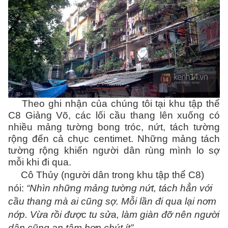
Theo ghi nhận của chúng tôi tại khu tập thể
C8 Giảng Võ, các lối cầu thang lên xuống có
nhiều mảng tường bong tróc, nứt, tách tường
rộng đến cả chục centimet. Những mảng tách
tường rộng khiến người dân rùng mình lo sợ
mỗi khi đi qua.
Cô Thủy (người dân trong khu tập thể C8)
nói:
“Nhìn những mảng tường nứt, tách hẳn với
cầu thang mà ai cũng sợ. Mỗi lần đi qua lại nơm
nớp. Vừa rồi được tu sửa, làm giàn đỡ nên người
dân cũng an tâm hơn chút ít”.