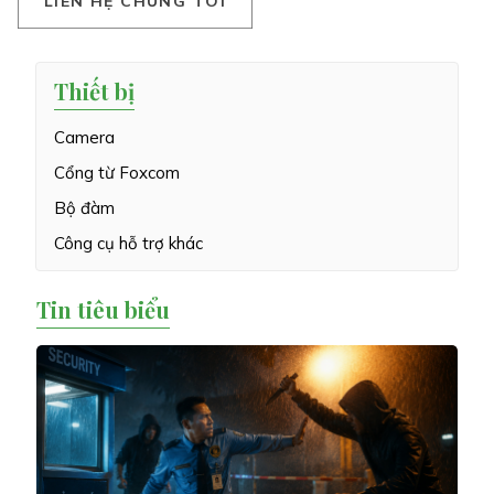
L
I
Ê
N
H
Ệ
C
H
Ú
N
G
T
Ô
I
Thiết bị
Camera
Cổng từ Foxcom
Bộ đàm
Công cụ hỗ trợ khác
Tin tiêu biểu