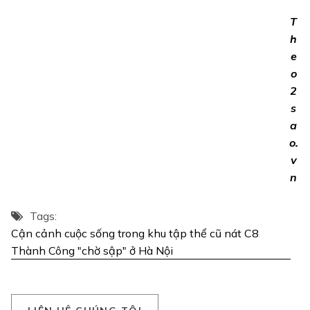
T
h
e
o
2
s
a
o.
v
n
Tags:
Cận cảnh cuộc sống trong khu tập thể cũ nát C8
Thành Công "chờ sập" ở Hà Nội