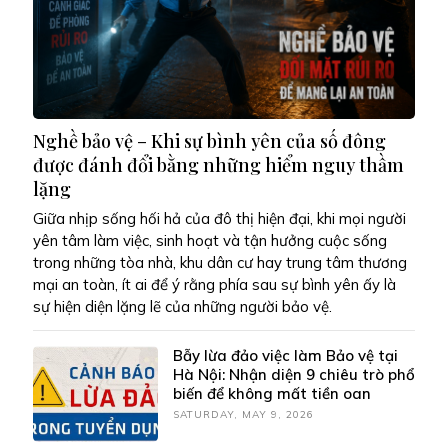
Nghề bảo vệ – Khi sự bình yên của số đông
được đánh đổi bằng những hiểm nguy thầm
lặng
Giữa nhịp sống hối hả của đô thị hiện đại, khi mọi người
yên tâm làm việc, sinh hoạt và tận hưởng cuộc sống
trong những tòa nhà, khu dân cư hay trung tâm thương
mại an toàn, ít ai để ý rằng phía sau sự bình yên ấy là
sự hiện diện lặng lẽ của những người bảo vệ.
Bẫy lừa đảo việc làm Bảo vệ tại
Hà Nội: Nhận diện 9 chiêu trò phổ
biến để không mất tiền oan
SATURDAY, MAY 9, 2026