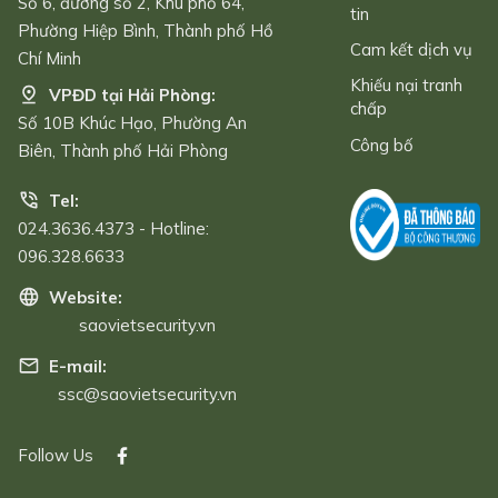
Số 6, đường số 2, Khu phố 64,
tin
Phường Hiệp Bình, Thành phố Hồ
Cam kết dịch vụ
Chí Minh
Khiếu nại tranh
VPĐD tại Hải Phòng:
chấp
Số 10B Khúc Hạo, Phường An
Công bố
Biên, Thành phố Hải Phòng
Tel:
024.3636.4373 - Hotline:
096.328.6633
Website:
saovietsecurity.vn
E-mail:
ssc@saovietsecurity.vn
Follow Us