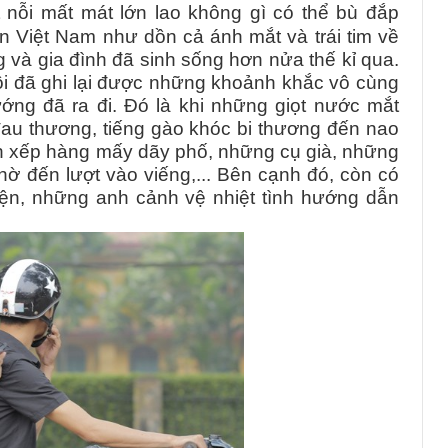
 nỗi mất mát lớn lao không gì có thể bù đắp
ân Việt Nam như dồn cả ánh mắt và trái tim về
 và gia đình đã sinh sống hơn nửa thế kỉ qua.
tôi đã ghi lại được những khoảnh khắc vô cùng
ướng đã ra đi. Đó là khi những giọt nước mắt
 đau thương, tiếng gào khóc bi thương đến nao
h xếp hàng mấy dãy phố, những cụ già, những
hờ đến lượt vào viếng,... Bên cạnh đó, còn có
ện, những anh cảnh vệ nhiệt tình hướng dẫn