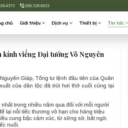
636.4373
096.328.6633
ng chủ
Giới thiệu
Dịch vụ
Thiết bị
Tin tức
m kính viếng Đại tướng Võ Nguyên
 Nguyên Giáp, Tổng tư lệnh đầu tiên của Quân
xuất của dân tộc đã trút hơi thở cuối cùng tại
 nhất trong nhiều năm qua đối với mỗi người
ể lại nỗi tiếc thương vô hạn cho hàng triệu
hiều cung bậc cảm xúc, từ sững sờ, bất ngờ,
ếc nuối.