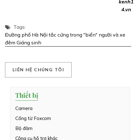
kenh1
4.vn
Tags:
Đường phố Hà Nội tắc cứng trong "biển" người và xe
đêm Giáng sinh
L
I
Ê
N
H
Ệ
C
H
Ú
N
G
T
Ô
I
Thiết bị
Camera
Cổng từ Foxcom
Bộ đàm
Công cụ hỗ trợ khác