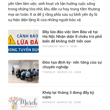
yên tâm làm việc, sinh hoạt và tận hưởng cuộc sống
trong những tòa nhà, khu dân cư hay trung tâm thương
mại an toàn, ít ai để ý rằng phía sau sự bình yên ấy là
sự hiện diện lặng lẽ của những người bảo vệ.
Bẫy lừa đảo việc làm Bảo vệ tại
Hà Nội: Nhận diện 9 chiêu trò phổ
biến để không mất tiền oan
SATURDAY, MAY 9, 2026
Đào tạo định kỳ- nền tảng của sự
chuyên nghiệp
TUESDAY, MARCH 31, 2026
Khép lại tháng 3 đong đầy kỷ
niệm
MONDAY, MARCH 30, 2026