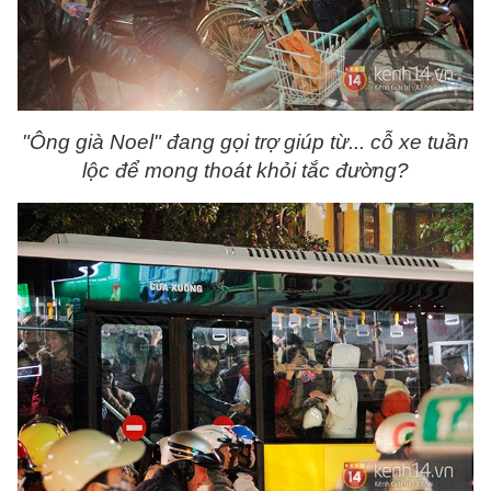
"Ông già Noel" đang gọi trợ giúp từ... cỗ xe tuần
lộc để mong thoát khỏi tắc đường?